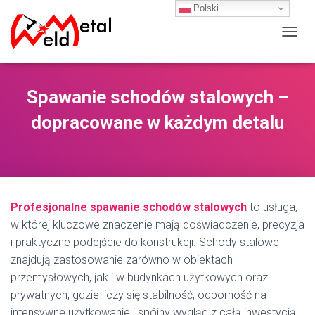
Polski
P
R
Z
E
Spawanie schodów stalowych –
Ł
Ą
dopracowane w każdym detalu
C
Z
N
A
W
I
G
Profesjonalne spawanie schodów stalowych
to usługa,
A
w której kluczowe znaczenie mają doświadczenie, precyzja
C
i praktyczne podejście do konstrukcji. Schody stalowe
J
Ę
znajdują zastosowanie zarówno w obiektach
przemysłowych, jak i w budynkach użytkowych oraz
prywatnych, gdzie liczy się stabilność, odporność na
intensywne użytkowanie i spójny wygląd z całą inwestycją.