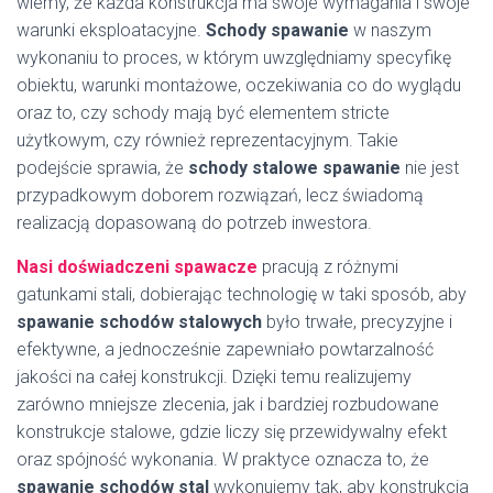
wiemy, że każda konstrukcja ma swoje wymagania i swoje
warunki eksploatacyjne.
Schody spawanie
w naszym
wykonaniu to proces, w którym uwzględniamy specyfikę
obiektu, warunki montażowe, oczekiwania co do wyglądu
oraz to, czy schody mają być elementem stricte
użytkowym, czy również reprezentacyjnym. Takie
podejście sprawia, że
schody stalowe spawanie
nie jest
przypadkowym doborem rozwiązań, lecz świadomą
realizacją dopasowaną do potrzeb inwestora.
Nasi doświadczeni spawacze
pracują z różnymi
gatunkami stali, dobierając technologię w taki sposób, aby
spawanie schodów stalowych
było trwałe, precyzyjne i
efektywne, a jednocześnie zapewniało powtarzalność
jakości na całej konstrukcji. Dzięki temu realizujemy
zarówno mniejsze zlecenia, jak i bardziej rozbudowane
konstrukcje stalowe, gdzie liczy się przewidywalny efekt
oraz spójność wykonania. W praktyce oznacza to, że
spawanie schodów stal
wykonujemy tak, aby konstrukcja