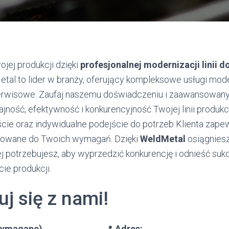
ojej produkcji dzięki
profesjonalnej modernizacji linii d
etal to lider w branży, oferujący kompleksowe usługi mod
rwisowe. Zaufaj naszemu doświadczeniu i zaawansowan
jność, efektywność i konkurencyjność Twojej linii produkc
cie oraz indywidualne podejście do potrzeb Klienta zape
sowane do Twoich wymagań. Dzięki
WeldMetal
osiągnies
j potrzebujesz, aby wyprzedzić konkurencję i odnieść suk
e produkcji.
j się z nami!
(wymagane)
📍
Adres: