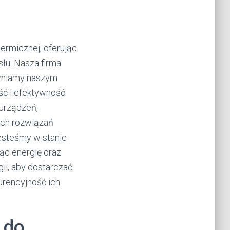
termicznej, oferując
u. Nasza firma
ewniamy naszym
ść i efektywność
 urządzeń,
ych rozwiązań
esteśmy w stanie
ąc energię oraz
ii, aby dostarczać
urencyjność ich
 do