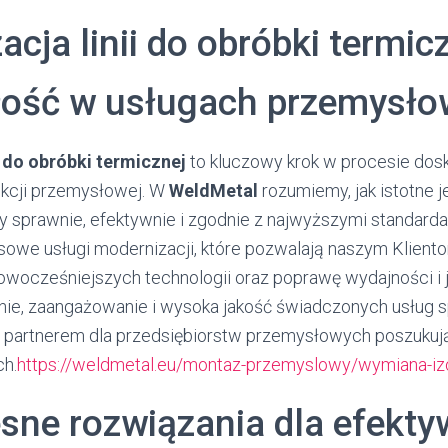
cja linii do obróbki termic
ość w usługach przemysł
i do obróbki termicznej
to kluczowy krok w procesie dosk
ukcji przemysłowej. W
WeldMetal
rozumiemy, jak istotne je
ły sprawnie, efektywnie i zgodnie z najwyższymi standarda
owe usługi modernizacji, które pozwalają naszym Klient
owocześniejszych technologii oraz poprawę wydajności i j
e, zaangażowanie i wysoka jakość świadczonych usług s
 partnerem dla przedsiębiorstw przemysłowych poszukuj
ch.
https://weldmetal.eu/montaz-przemyslowy/wymiana-izo
ne rozwiązania dla efekty