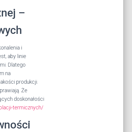
znej –
owych
onalenia i
st, aby linie
mi. Dlatego
om na
akości produkcji.
prawiają. Że
ących doskonałości
lacji-termicznych/
wności