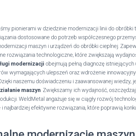
śmy pionierami w dziedzinie modernizacji linii do obróbki 
ązania dostosowane do potrzeb współczesnego przemysł
 modernizacji maszyn i urządzeń do obróbki cieplnej. Zap
e rozwiązania technologiczne, które zwiększają wydajno
ługi modernizacji
obejmują pełną diagnozę istniejących
zarów wymagających ulepszeń oraz wdrożenie innowacyjn
Dzięki naszemu doświadczeniu i zaawansowanej wiedzy, j
ziałanie maszyn
. Zwiększamy ich wydajność, oszczędzaj
odukcji. WeldMetal angażuje się w ciągły rozwój technolog
 i najbardziej efektywne rozwiązania, które poprawią konk
nalne modernizacje maszyn