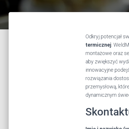
Odkryj potencjał sw
termicznej
. WeldM
montażowe oraz se
aby zwiększyć wyda
innowacyjne podejś
rozwiązania dosto
przemysłową, które
dynamicznym świeci
Skontaktu
Imię i nazwisko 