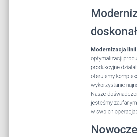
Moderniza
doskonał
Modernizacja lini
optymalizacji prod
produkcyjne działa
oferujemy kompleks
wykorzystanie najn
Nasze doświadczeni
jesteśmy zaufanym
w swoich operacja
Nowoczes