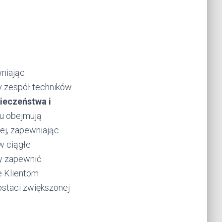
wniając
y zespół techników
ieczeństwa i
żu obejmują
nej, zapewniając
w ciągłe
by zapewnić
e Klientom
ostaci zwiększonej