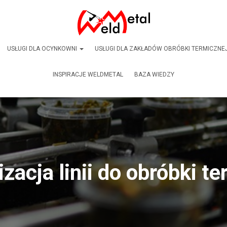
USŁUGI DLA OCYNKOWNI
USŁUGI DLA ZAKŁADÓW OBRÓBKI TERMICZNE
INSPIRACJE WELDMETAL
BAZA WIEDZY
zacja linii do obróbki te