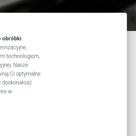
o obróbki
ernizacyjne,
ym technologiom,
yjnej. Nasze
wnią Ci optymalne
z doskonałość
ces w