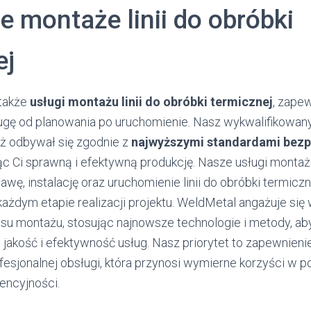
e montaże linii do obróbki
ej
także
usługi montażu linii do obróbki termicznej
, zape
gę od planowania po uruchomienie. Nasz wykwalifikowan
aż odbywał się zgodnie z
najwyższymi standardami bezp
ąc Ci sprawną i efektywną produkcję. Nasze usługi monta
awę, instalację oraz uruchomienie linii do obróbki termicz
ażdym etapie realizacji projektu. WeldMetal angażuje się 
su montażu, stosując najnowsze technologie i metody, a
 jakość i efektywność usług. Nasz priorytet to zapewnieni
fesjonalnej obsługi, która przynosi wymierne korzyści w p
encyjności.