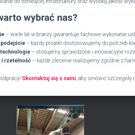
anie do istnieącej infrastruktury oraz wysoką jakość wyk
warto wybrać nas?
ie
– wiele lat w branży gwarantuje fachowe wykonanie usł
 podejście
– każdy projekt dostosowujemy do potrzeb kli
technologie
– stosujemy sprawdzone i innowacyjne rozw
i rzetelność
– każde zlecenie realizujemy zgodnie z h
półpracy!
Skontaktuj się z nami
, aby omówić szczegóły r