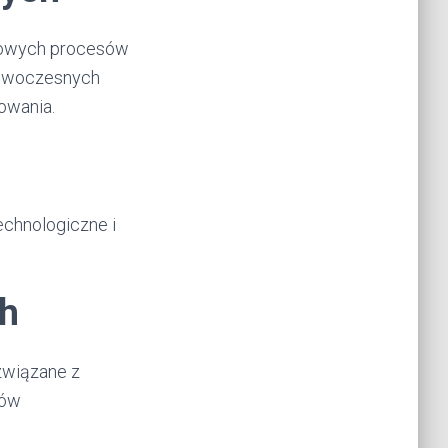
 nowych procesów
nowoczesnych
owania.
echnologiczne i
h
związane z
łów