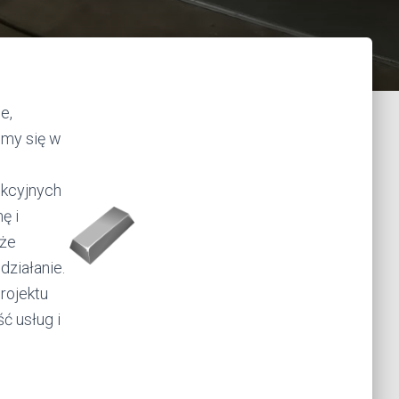
e,
emy się w
ukcyjnych
ę i
kże
działanie.
rojektu
ć usług i