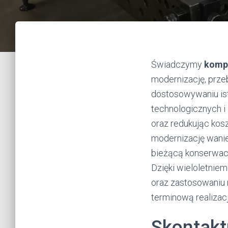
Świadczymy
kompl
modernizację, prze
dostosowywaniu is
technologicznych i
oraz redukując kos
modernizację wanie
bieżącą konserwacj
Dzięki wieloletnie
oraz zastosowaniu 
terminową realizacj
Skontaktu