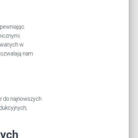
apewniając
icznymi.
sowanych w
pozwalają nam
je do najnowszych
dukcyjnych,
nych