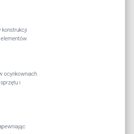
konstrukcji
h elementów.
w ocynkowniach.
sprzętu i
apewniając