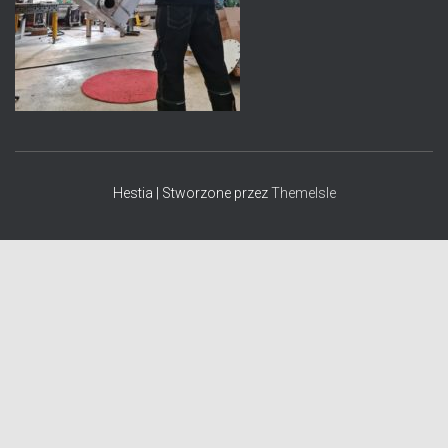
Hestia | Stworzone przez
ThemeIsle