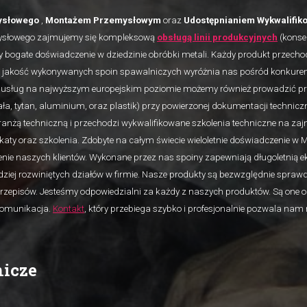
ysłowego
,
Montażem Przemysłowym
oraz
Udostępnianiem Wykwalifik
zemysłowego zajmujemy się kompleksową
obsługą linii produkcyjnych
(konse
 bogate doświadczenie w dziedzinie obróbki metali. Każdy produkt przech
jakość wykonywanych spoin spawalniczych wyróżnia nas pośród konkurenc
usług na najwyższym europejskim poziomie możemy również prowadzić pre
ała, tytan, aluminium, oraz plastik) przy powierzonej dokumentacji techniczn
ranżą techniczną i przechodzi wykwalifikowane szkolenia techniczne na 
katy oraz szkolenia. Zdobyte na całym świecie wieloletnie doświadczenie w 
lenie naszych klientów. Wykonane przez nas spoiny zapewniają długoletnią e
iej rozwiniętych działów w firmie. Nasze produkty są bezwzględnie sprawd
rzepisów. Jesteśmy odpowiedzialni za każdy z naszych produktów. Są one
 komunikacja.
Kontakt
, który przebiega szybko i profesjonalnie pozwala nam 
nicze