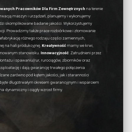
owanych Pracowników Dla Firm Zewnętrznych
na terenie
rwacją maszyn i urządzeń, planujemy i wykonujemy
odzi skomplikowane badanie jakości. Wykorzystujemy
ji. Prowadzimy także prace rozbiórkowe i złomowanie
fabrykację różnego rodzaju części zamiennych,
ej na hali produkcyjnej.
Kreatywność
mamy we krwi,
zajmowanym stanowisku.
Innowacyjność
: Zatrudnieni przez
Montażu i spawaniu(rur, rurociągów, zbiorników oraz
ksploatację i dają gwarancję trwałego połączenia
zane zarówno pod kątem jakości, jak i staranności
 objęte długotrwałym okresem gwarancyjnym i wsparciem
na dynamiczny i ciągły wzrost firmy.