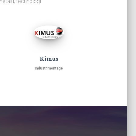
etalu, technologi
Kimus
industrimontage