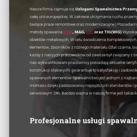
Nasza firma zajmuje się
Usługami Spawalnictwa Przem
całej unii europejskiej. W zakresie utrzymania ruchu pr
bieżące prace remontowe oraz modernizacyjne.) Posiadamy
metody spawania
MMA
, MAG,
MIG
oraz TIG(WIG)
Wysoka 
obiektów metalowych. W celu świadczenia kompleksowych 
elementów, zbiorników z różnego materiału (Stal czarna, bi
każdy z naszych pracowników od zawsze był związany z b
nas wykwalifikowani pracownicy posiadają aktualne certyfi
konstrukcji stalowych) gwarantuje to satysfakcję i zadowo
spawanych elementów. Spawalnictwo jest jednym z najbardz
montażu dzięki zastosowaniu najwyższych standardów i p
serwisowym 24h. Bardzo ważna w naszej firmie jest także
Profesjonalne usługi spawal