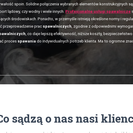
rwałość spoin. Solidne połączenia wybranych elementów konstrukcyjnych są 
ort lądowy, czy wodny i wiele innych.
Profesjonalne usługi spawalnicze
s
jących środowiskach. Ponadto, w przemyśle istnieją określone normy i regul
ć przeprowadzenie prac
spawalniczych
, zgodnie z odpowiednimi wymogam
pawalniczych
, co daje lepszą efektywność, niższe koszty, bezpieczeństwo i
ać proces
spawania
do indywidualnych potrzeb klienta. Ma to ogromne zna
Co sądzą o nas nasi klienc