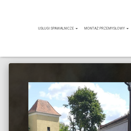
http://weldmetal.eu/uslugi-spawalnicze/
USŁUGI SPAWALNICZE
MONTAŻ PRZEMYSŁOWY