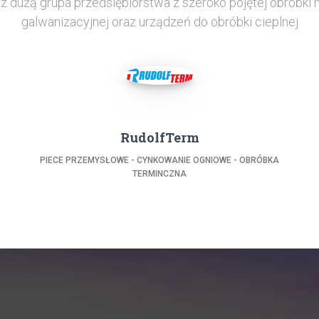
 dużą grupa przedsiębiorstwa z szeroko pojętej obróbki m
galwanizacyjnej oraz urządzeń do obróbki cieplnej
RudolfTerm
PIECE PRZEMYSŁOWE - CYNKOWANIE OGNIOWE - OBRÓBKA
TERMINCZNA