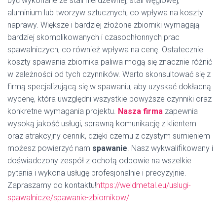
być wykonane ze stali nierdzewnej, stali węglowej,
aluminium lub tworzyw sztucznych, co wpływa na koszty
naprawy. Większe i bardziej złożone zbiorniki wymagają
bardziej skomplikowanych i czasochłonnych prac
spawalniczych, co również wpływa na cenę. Ostatecznie
koszty spawania zbiornika paliwa mogą się znacznie różnić
w zależności od tych czynników. Warto skonsultować się z
firmą specjalizującą się w spawaniu, aby uzyskać dokładną
wycenę, która uwzględni wszystkie powyższe czynniki oraz
konkretne wymagania projektu.
Nasza firma
zapewnia
wysoką jakość usługi, sprawną komunikację z klientem
oraz atrakcyjny cennik, dzięki czemu z czystym sumieniem
możesz powierzyć nam
spawanie
. Nasz wykwalifikowany i
doświadczony zespół z ochotą odpowie na wszelkie
pytania i wykona usługę profesjonalnie i precyzyjnie.
Zapraszamy do kontaktu!
https://weldmetal.eu/uslugi-
spawalnicze/spawanie-zbiornikow/