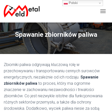
Polski
P
R
Z
E
Spawanie zbiorników paliwa
Ł
Ą
C
Z
N
A
W
Zbiorniki paliwa odgrywają kluczową rolę w
I
przechowywaniu i transportowaniu cennych surowców
G
energetycznych, niezależnie od ich rodzaju.
Spawanie
A
C
zbiorników paliwa
to proces, który ma ogromne
J
znaczenie w zachowaniu niezawodności i trwałości
Ę
zbiorników. Co jest niezwykle istotne dla funkcjonowania
różnych sektorów przemysłu, a także dla ochrony
środowiska. Dodatkowo, wyciek paliwa niesie za sobą