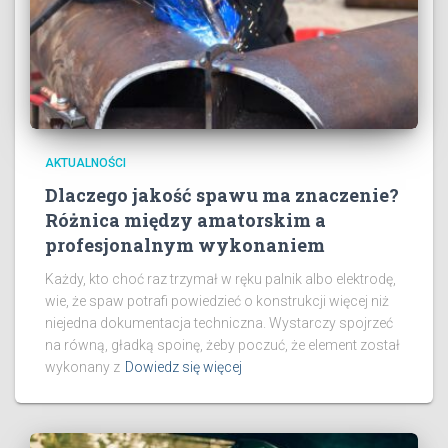
AKTUALNOŚCI
Dlaczego jakość spawu ma znaczenie?
Różnica między amatorskim a
profesjonalnym wykonaniem
Każdy, kto choć raz trzymał w ręku palnik albo elektrodę,
wie, że spaw potrafi powiedzieć o konstrukcji więcej niż
niejedna dokumentacja techniczna. Wystarczy spojrzeć
na równą, gładką spoinę, żeby poczuć, że element został
wykonany z
Dowiedz się więcej