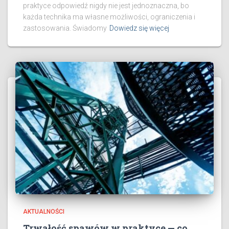
praktyce odpowiedź nigdy nie jest jednoznaczna, bo
każda technika ma własne możliwości, ograniczenia i
zastosowania. Świadomy
Dowiedz się więcej
AKTUALNOŚCI
Trwałość spawów w praktyce — co