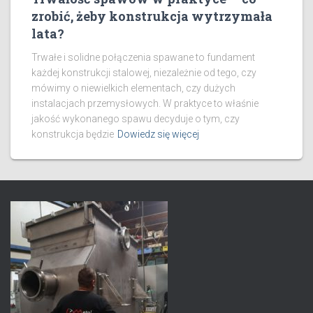
zrobić, żeby konstrukcja wytrzymała
lata?
Trwałe i solidne połączenia spawane to fundament
każdej konstrukcji stalowej, niezależnie od tego, czy
mówimy o niewielkich elementach, czy dużych
instalacjach przemysłowych. W praktyce to właśnie
jakość wykonanego spawu decyduje o tym, czy
konstrukcja będzie
Dowiedz się więcej