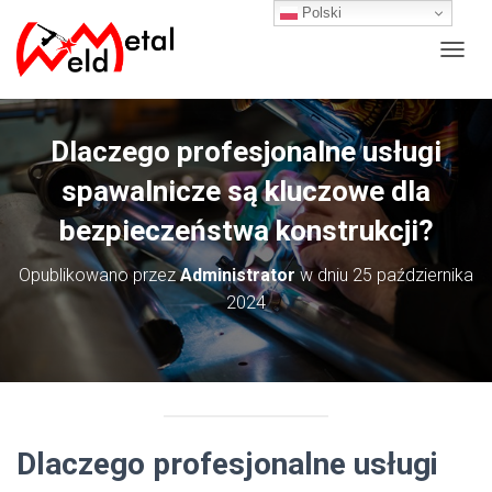
Polski
P
R
Z
E
Dlaczego profesjonalne usługi
Ł
Ą
spawalnicze są kluczowe dla
C
Z
bezpieczeństwa konstrukcji?
N
A
Opublikowano przez
Administrator
w dniu
25 października
W
I
2024
G
A
C
J
Ę
Dlaczego profesjonalne usługi