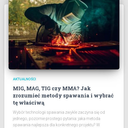
AKTUALNOŚCI
MIG, MAG, TIG czy MMA? Jak
zrozumieć metody spawania i wybrać
tę właściwą
Wybór technologii spawania zwykle zaczyna się od
jednego, pozornie prostego pytania: jaka metoda
spawania najlepsza dla konkretnego projektu? W