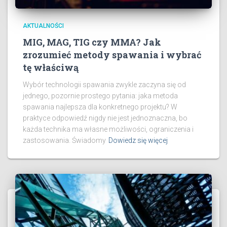
AKTUALNOŚCI
MIG, MAG, TIG czy MMA? Jak
zrozumieć metody spawania i wybrać
tę właściwą
Wybór technologii spawania zwykle zaczyna się od
jednego, pozornie prostego pytania: jaka metoda
spawania najlepsza dla konkretnego projektu? W
praktyce odpowiedź nigdy nie jest jednoznaczna, bo
każda technika ma własne możliwości, ograniczenia i
zastosowania. Świadomy
Dowiedz się więcej