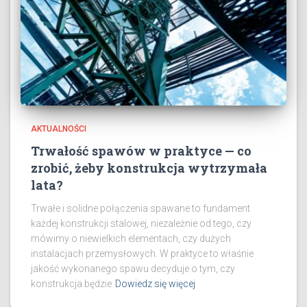
AKTUALNOŚCI
Trwałość spawów w praktyce — co
zrobić, żeby konstrukcja wytrzymała
lata?
Trwałe i solidne połączenia spawane to fundament
każdej konstrukcji stalowej, niezależnie od tego, czy
mówimy o niewielkich elementach, czy dużych
instalacjach przemysłowych. W praktyce to właśnie
jakość wykonanego spawu decyduje o tym, czy
konstrukcja będzie
Dowiedz się więcej