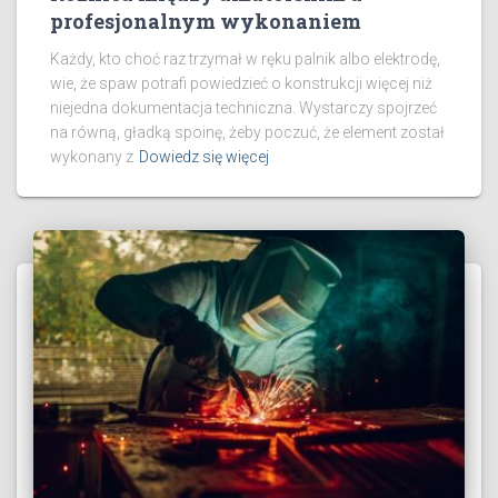
profesjonalnym wykonaniem
Każdy, kto choć raz trzymał w ręku palnik albo elektrodę,
wie, że spaw potrafi powiedzieć o konstrukcji więcej niż
niejedna dokumentacja techniczna. Wystarczy spojrzeć
na równą, gładką spoinę, żeby poczuć, że element został
wykonany z
Dowiedz się więcej