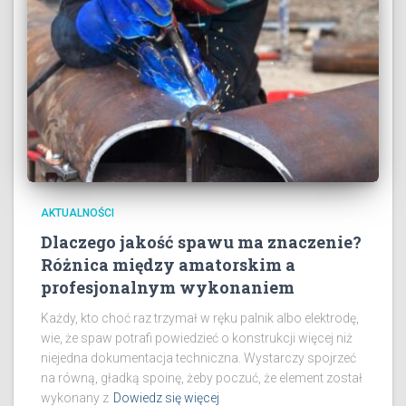
AKTUALNOŚCI
Dlaczego jakość spawu ma znaczenie?
Różnica między amatorskim a
profesjonalnym wykonaniem
Każdy, kto choć raz trzymał w ręku palnik albo elektrodę,
wie, że spaw potrafi powiedzieć o konstrukcji więcej niż
niejedna dokumentacja techniczna. Wystarczy spojrzeć
na równą, gładką spoinę, żeby poczuć, że element został
wykonany z
Dowiedz się więcej