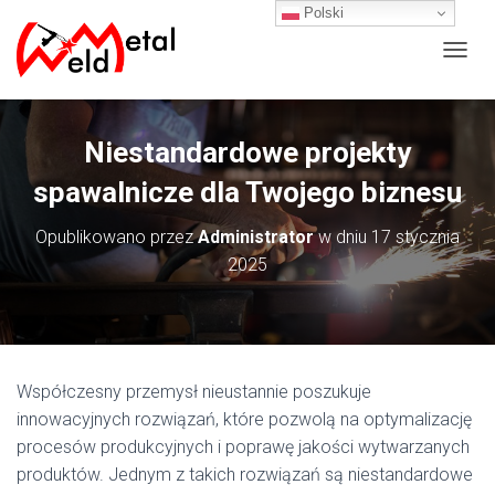
Polski
P
R
Z
E
Niestandardowe projekty
Ł
Ą
spawalnicze dla Twojego biznesu
C
Z
Opublikowano przez
Administrator
w dniu
17 stycznia
N
A
2025
W
I
G
A
C
J
Współczesny przemysł nieustannie poszukuje
Ę
innowacyjnych rozwiązań, które pozwolą na optymalizację
procesów produkcyjnych i poprawę jakości wytwarzanych
produktów. Jednym z takich rozwiązań są niestandardowe