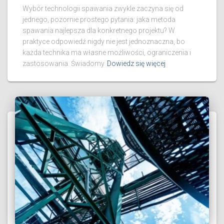
Wybór technologii spawania zwykle zaczyna się od
jednego, pozornie prostego pytania: jaka metoda
spawania najlepsza dla konkretnego projektu? W
praktyce odpowiedź nigdy nie jest jednoznaczna, bo
każda technika ma własne możliwości, ograniczenia i
zastosowania. Świadomy
Dowiedz się więcej