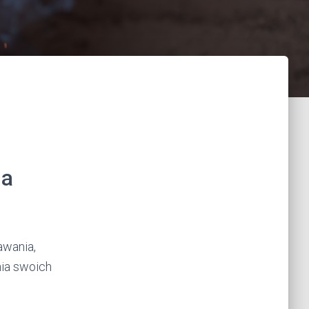
ia
awania,
nia swoich