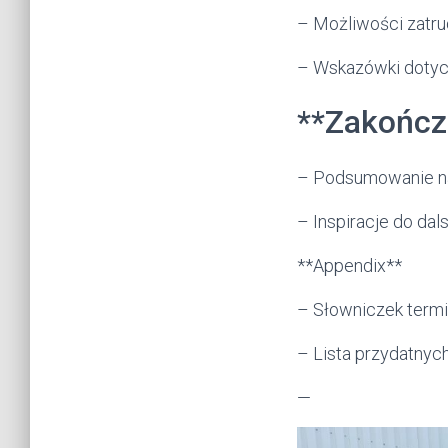
– Możliwości zatru
– Wskazówki dotyc
**Zakończ
– Podsumowanie na
– Inspiracje do dal
**Appendix**
– Słowniczek term
– Lista przydatnych
—