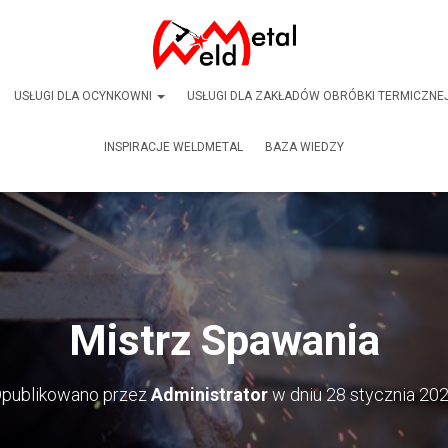
USŁUGI DLA OCYNKOWNI
USŁUGI DLA ZAKŁADÓW OBRÓBKI TERMICZNE
INSPIRACJE WELDMETAL
BAZA WIEDZY
Mistrz Spawania
publikowano przez
Administrator
w dniu
28 stycznia 20