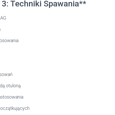
 3: Techniki Spawania**
MAG
a
tosowania
y
osowań
dą otuloną
astosowania
oczątkujących