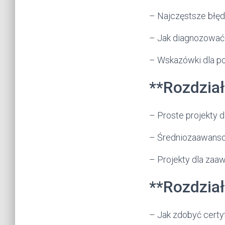
– Najczęstsze błę
– Jak diagnozować
– Wskazówki dla p
**Rozdział
– Proste projekty 
– Średniozaawans
– Projekty dla za
**Rozdział
– Jak zdobyć certy