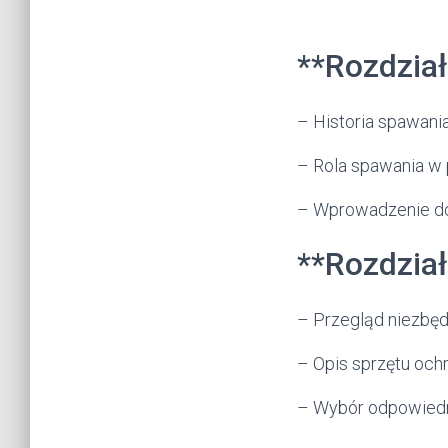
Autor Cz
**Rozdzia
– Historia spawani
– Rola spawania w
– Wprowadzenie do
**Rozdział
– Przegląd niezbęd
– Opis sprzętu oc
– Wybór odpowiedn