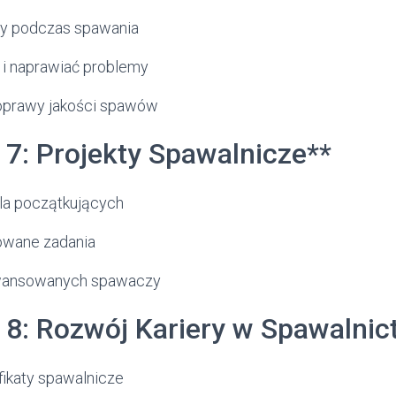
dy podczas spawania
 i naprawiać problemy
oprawy jakości spawów
 7: Projekty Spawalnicze**
dla początkujących
owane zadania
awansowanych spawaczy
 8: Rozwój Kariery w Spawalnic
fikaty spawalnicze