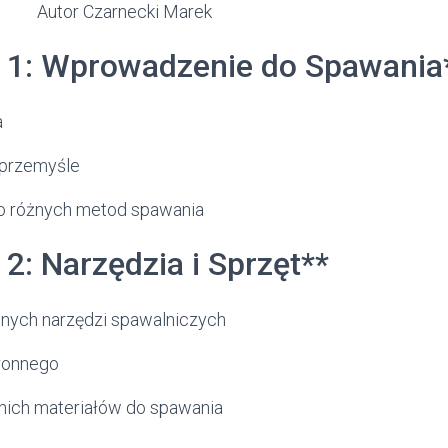
arnecki Marek
ł 1: Wprowadzenie do Spawania
a
 przemyśle
 różnych metod spawania
 2: Narzędzia i Sprzęt**
nych narzędzi spawalniczych
hronnego
ich materiałów do spawania