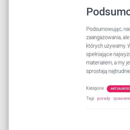
Podsumo
Podsumowując, na
zaangażowania, ale
których używamy. W
spełniające najwyż
materiałem, a my je
sprostają najtrud
Kategorie:
AKTUALNOŚC
Tagi:
porady
spawani