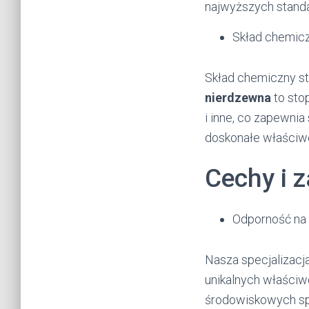
najwyższych stand
Skład chemicz
Skład chemiczny st
nierdzewna
to stop
i inne, co zapewnia
doskonałe właściw
Cechy i z
Odporność na 
Nasza specjalizacja
unikalnych właściw
środowiskowych sp