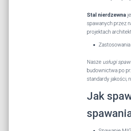
Stal nierdzewna
je
spawanych przez na
projektach architek
Zastosowania 
Nasze
usługi spaw
budownictwa po prz
standardy jakości, 
Jak spaw
spawania
Spawanie MIG 