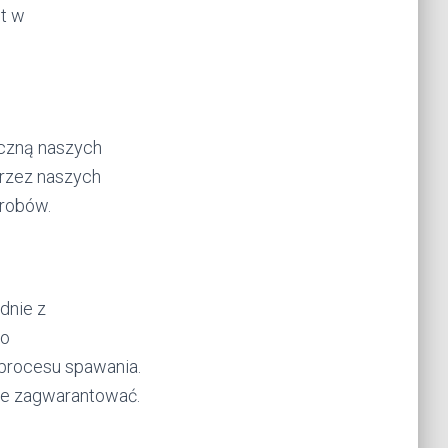
t w
iczną naszych
rzez naszych
robów.
dnie z
 o
procesu spawania.
ie zagwarantować.