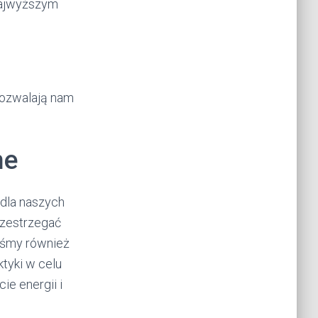
najwyższym
pozwalają nam
ne
dla naszych
rzestrzegać
eśmy również
tyki w celu
ie energii i