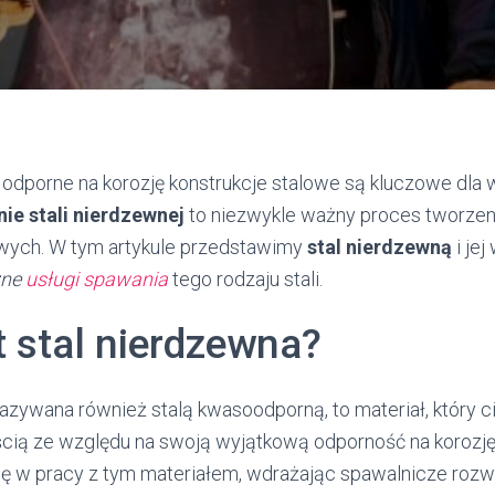
 odporne na korozję konstrukcje stalowe są kluczowe dla 
ie stali nierdzewnej
to niezwykle ważny proces tworze
ych. W tym artykule przedstawimy
stal nierdzewną
i jej
zne
usługi spawania
tego rodzaju stali.
t stal nierdzewna?
nazywana również stalą kwasoodporną, to materiał, który c
cią ze względu na swoją wyjątkową odporność na korozję 
się w pracy z tym materiałem, wdrażając spawalnicze rozw