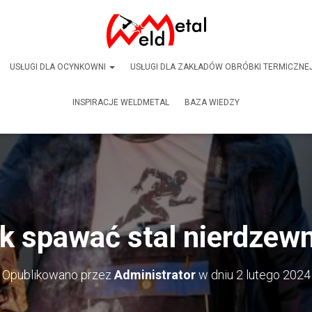
USŁUGI DLA OCYNKOWNI
USŁUGI DLA ZAKŁADÓW OBRÓBKI TERMICZNE
INSPIRACJE WELDMETAL
BAZA WIEDZY
k spawać stal nierdzew
Opublikowano przez
Administrator
w dniu
2 lutego 2024