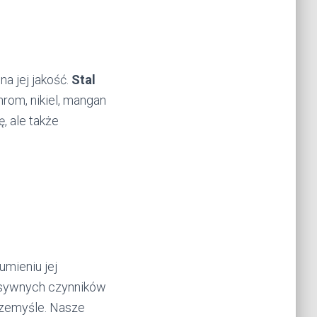
a jej jakość.
Stal
hrom, nikiel, mangan
, ale także
umieniu jej
resywnych czynników
rzemyśle. Nasze