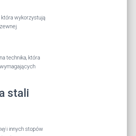
, która wykorzystują
dzewnej.
jna technika, która
la wymagających
 stali
nej
i innych stopów