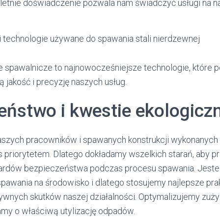
oletnie doświadczenie pozwala nam świadczyć usługi na 
 technologie używane do spawania stali nierdzewnej
spawalnicze to najnowocześniejsze technologie, które 
 jakość i precyzję naszych usług.
eństwo i kwestie ekologicz
szych pracowników i spawanych konstrukcji wykonanych 
as priorytetem. Dlatego dokładamy wszelkich starań, aby p
ardów bezpieczeństwa podczas procesu spawania. Jest
awania na środowisko i dlatego stosujemy najlepsze prak
ywnych skutków naszej działalności. Optymalizujemy zużyc
my o właściwą utylizację odpadów.