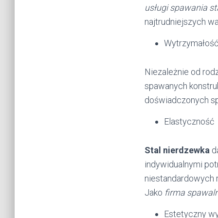
usługi spawania st
najtrudniejszych w
Wytrzymałość
Niezależnie od rod
spawanych konstru
doświadczonych sp
Elastyczność
Stal nierdzewka
da
indywidualnymi pot
niestandardowych 
Jako
firma spawal
Estetyczny w