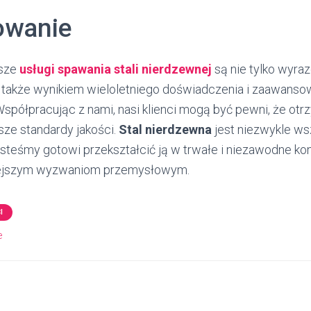
wanie
sze
usługi spawania stali nierdzewnej
są nie tylko wyraz
 także wynikiem wieloletniego doświadczenia i zaawansow
spółpracując z nami, nasi klienci mogą być pewni, że otr
sze standardy jakości.
Stal nierdzewna
jest niezwykle w
steśmy gotowi przekształcić ją w trwałe i niezawodne kon
niejszym wyzwaniom przemysłowym.
I
e