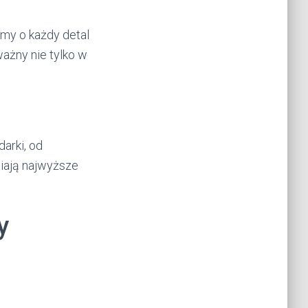
amy o każdy detal
ażny nie tylko w
arki, od
iają najwyższe
y